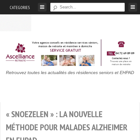
Skip
CATEGORIES
to
content
Maison
Retrouvez toutes les actualités des résidences seniors et EHPAD
De
Retraite
:
Actualités
« SNOEZELEN » : LA NOUVELLE
Des
Résidences
MÉTHODE POUR MALADES ALZHEIMER
Seniors
Et