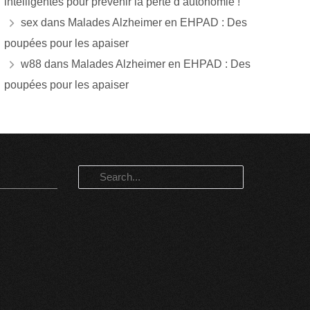
intelligentes pour prévenir la perte d’autonomie !
sex
dans
Malades Alzheimer en EHPAD : Des
poupées pour les apaiser
w88
dans
Malades Alzheimer en EHPAD : Des
poupées pour les apaiser