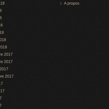
018
A propos
8
8
18
18
2018
2018
re 2017
re 2017
 2017
re 2017
17
017
7
7