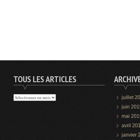
TOUS LES ARTICLES
ARCHIV
Tous
juillet 2
les
juin 201
articles
mai 201
avril 20
janvier 