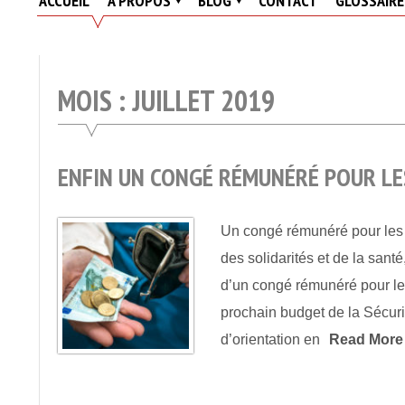
ACCUEIL
A PROPOS
BLOG
CONTACT
GLOSSAIRE
Actualités
Des
Résidences
MOIS : JUILLET 2019
Seniors
Et
EHPAD
ENFIN UN CONGÉ RÉMUNÉRÉ POUR LES
Un congé rémunéré pour les 
des solidarités et de la sant
d’un congé rémunéré pour le
prochain budget de la Sécurit
d’orientation en
Read More