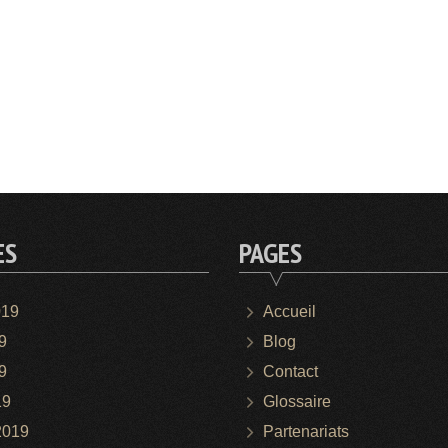
ES
PAGES
019
Accueil
9
Blog
9
Contact
19
Glossaire
2019
Partenariats