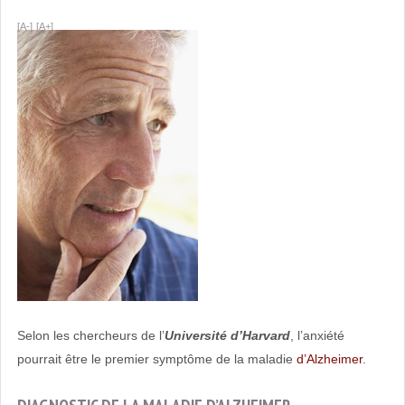
EHPAD
[A-]
[A+]
Selon les chercheurs de l’
Université d’Harvard
, l’anxiété
pourrait être le premier symptôme de la maladie
d’Alzheimer
.