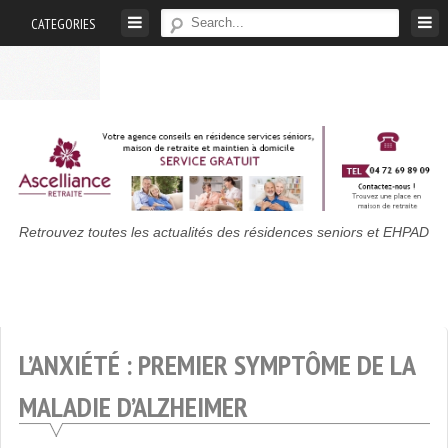
Skip
CATEGORIES
to
content
Maison
Retrouvez toutes les actualités des résidences seniors et EHPAD
De
Retraite
:
Actualités
L’ANXIÉTÉ : PREMIER SYMPTÔME DE LA
Des
Résidences
MALADIE D’ALZHEIMER
Seniors
Et