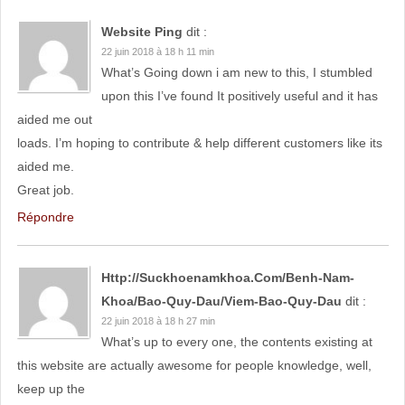
Website Ping
dit :
22 juin 2018 à 18 h 11 min
What’s Going down i am new to this, I stumbled
upon this I’ve found It positively useful and it has
aided me out
loads. I’m hoping to contribute & help different customers like its
aided me.
Great job.
Répondre
Http://suckhoenamkhoa.com/benh-Nam-
Khoa/bao-Quy-Dau/viem-Bao-Quy-Dau
dit :
22 juin 2018 à 18 h 27 min
What’s up to every one, the contents existing at
this website are actually awesome for people knowledge, well,
keep up the