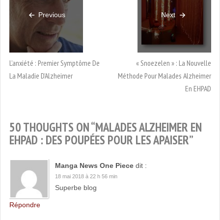
Previous
Next
L’anxiété : Premier Symptôme De
« Snoezelen » : La Nouvelle
La Maladie D’Alzheimer
Méthode Pour Malades Alzheimer
En EHPAD
50 THOUGHTS ON “
MALADES ALZHEIMER EN
EHPAD : DES POUPÉES POUR LES APAISER
”
Manga News One Piece
dit :
18 mai 2018 à 22 h 56 min
Superbe blog
Répondre