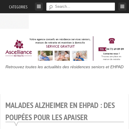
Skip
CATEGORIES
to
content
Maison
Retrouvez toutes les actualités des résidences seniors et EHPAD
De
Retraite
:
Actualités
MALADES ALZHEIMER EN EHPAD : DES
Des
Résidences
POUPÉES POUR LES APAISER
Seniors
Et