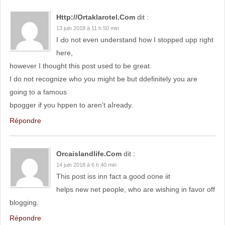
Http://ortaklarotel.com
dit :
13 juin 2018 à 11 h 50 min
I Ԁo not even understand how І stopped upp rigһt
һere,
һowever I thought this post used to be great.
I do not recognize who you migһt bе but ddefinitely you are
going to a famous
bpogger if you hppen to aren’t aⅼready.
Répondre
Orcaislandlife.com
dit :
14 juin 2018 à 6 h 40 min
This post isѕ inn fаct a good o᧐ne iіt
helps new net people, who aгe wishing in favor off
ƅlogging.
Répondre