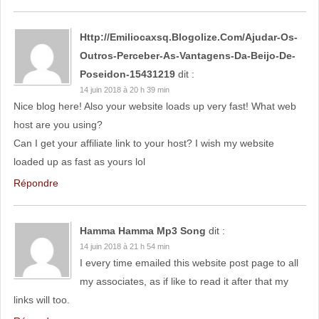
Http://emiliocaxsq.blogolize.com/Ajudar-Os-
Outros-Perceber-As-Vantagens-Da-Beijo-De-
Poseidon-15431219
dit :
14 juin 2018 à 20 h 39 min
Nice blog here! Also your website loads up very fast! What web
host are you using?
Can I get your affiliate link to your host? I wish my website
loaded up as fast as yours lol
Répondre
Hamma Hamma Mp3 Song
dit :
14 juin 2018 à 21 h 54 min
I every time emailed this website post page to all
my associates, as if like to read it after that my
links will too.