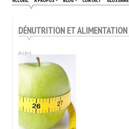
ACCUEIL
A PROPOS
BLOG
CONTACT
GLOSSAIRE
Actualités
Des
Résidences
DÉNUTRITION ET ALIMENTATION 
Seniors
Et
EHPAD
[A-]
[A+]