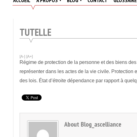
ACCUEIL
A PROPOS
BLOG
CONTACT
GLOSSAIRE
Actualités
Des
Résidences
TUTELLE
Seniors
Et
EHPAD
[A-]
[A+]
Régime de protection de la personne et des biens des 
représenter dans les actes de la vie civile. Protection 
des lois. État d’étroite dépendance par rapport à quelq
About
Blog_ascelliance