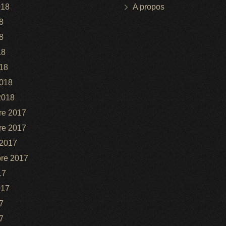
018
A propos
8
8
18
18
2018
2018
re 2017
re 2017
 2017
re 2017
17
017
7
7