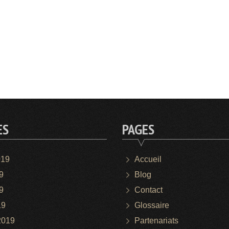
ES
PAGES
019
Accueil
9
Blog
9
Contact
19
Glossaire
2019
Partenariats