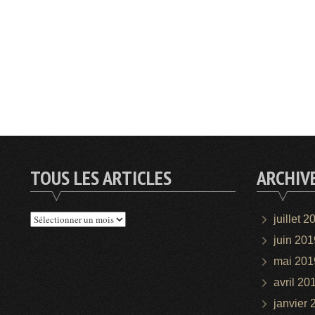
TOUS LES ARTICLES
ARCHIV
Tous
juillet 2
les
juin 201
articles
mai 201
avril 20
janvier 