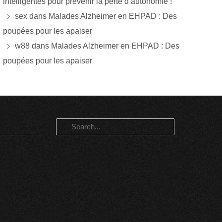
intelligentes pour prévenir la perte d’autonomie !
sex
dans
Malades Alzheimer en EHPAD : Des
poupées pour les apaiser
w88
dans
Malades Alzheimer en EHPAD : Des
poupées pour les apaiser