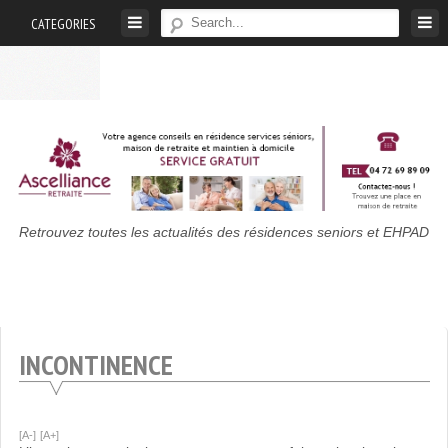
Skip
CATEGORIES
to
content
Maison
Retrouvez toutes les actualités des résidences seniors et EHPAD
De
Retraite
:
Actualités
INCONTINENCE
Des
Résidences
Seniors
Et
[A-]
[A+]