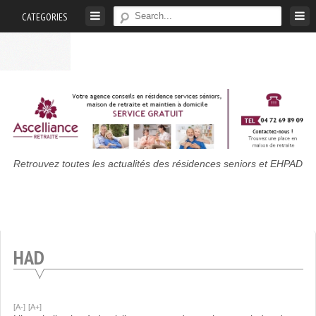
Skip
CATEGORIES
to
content
Maison
Retrouvez toutes les actualités des résidences seniors et EHPAD
De
Retraite
:
Actualités
HAD
Des
Résidences
Seniors
Et
[A-]
[A+]